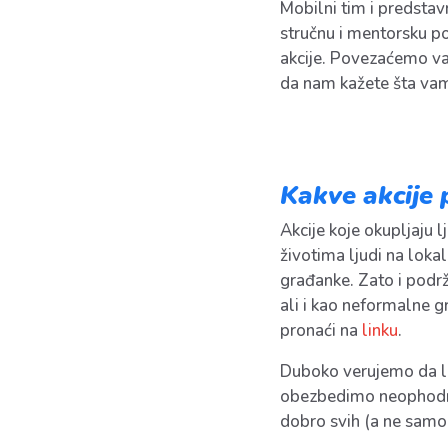
Mobilni tim i predstav
stručnu i mentorsku po
akcije. Povezaćemo va
da nam kažete šta va
Kakve akcije
Akcije koje okupljaju 
životima ljudi na loka
građanke. Zato i podrž
ali i kao neformalne g
pronaći na
linku
.
Duboko verujemo da lok
obezbedimo neophodna s
dobro svih (a ne samo p