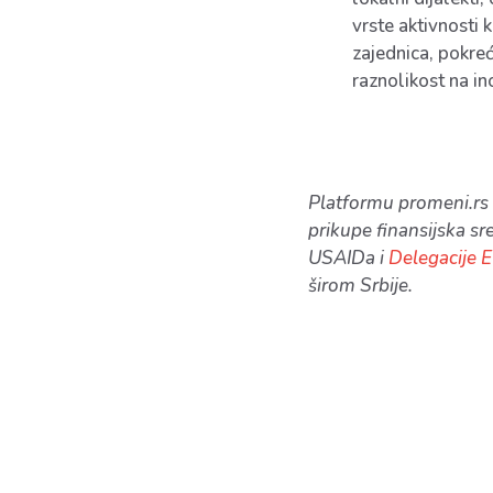
vrste aktivnosti 
zajednica, pokreć
raznolikost na in
Platformu promeni.rs 
prikupe finansijska s
USAIDa i
Delegacije E
širom Srbije.