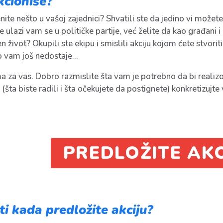
kcioniše?
te nešto u vašoj zajednici? Shvatili ste da jedino vi možete 
 ulazi vam se u političke partije, već želite da kao građani 
život? Okupili ste ekipu i smislili akciju kojom ćete stvoriti
o vam još nedostaje…
a za vas. Dobro razmislite šta vam je potrebno da bi realizo
šta biste radili i šta očekujete da postignete) konkretizujte 
PREDLOŽITE AKC
ti kada predložite akciju?