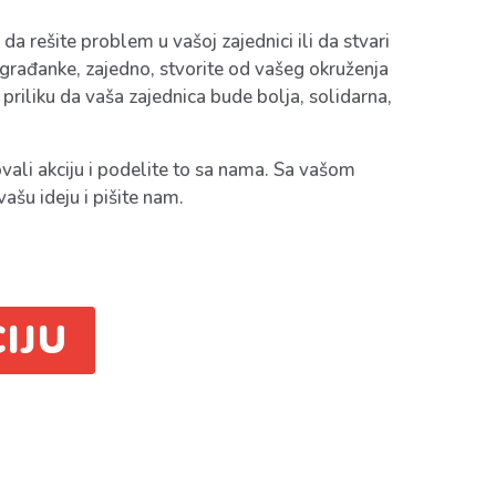
da rešite problem u vašoj zajednici ili da stvari
i građanke, zajedno, stvorite od vašeg okruženja
 priliku da vaša zajednica bude bolja, solidarna,
vali akciju i podelite to sa nama. Sa vašom
vašu ideju i pišite nam.
IJU