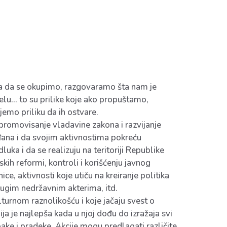
ika da se okupimo, razgovaramo šta nam je
lu… to su prilike koje ako propuštamo,
jemo priliku da ih ostvare.
romovisanje vladavine zakona i razvijanje
ana i da svojim aktivnostima pokreću
ka i da se realizuju na teritoriji Republike
kih reformi, kontroli i korišćenju javnog
e, aktivnosti koje utiču na kreiranje politika
drugim nedržavnim akterima, itd.
turnom raznolikošću i koje jačaju svest o
ja je najlepša kada u njoj dođu do izražaja svi
abake i pradeke. Akcije mogu predlagati različite