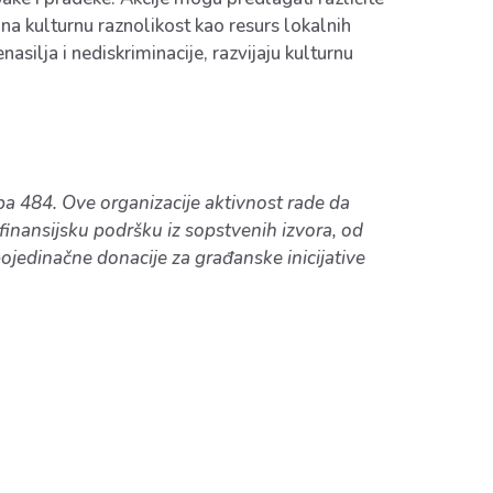
 na kulturnu raznolikost kao resurs lokalnih
asilja i nediskriminacije, razvijaju kulturnu
a 484. Ove organizacije aktivnost rade da
inansijsku podršku iz sopstvenih izvora, od
edinačne donacije za građanske inicijative