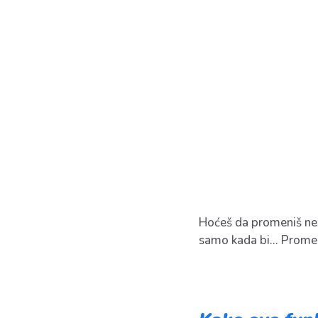
Hoćeš da promeniš nešt
samo kada bi… Promeni