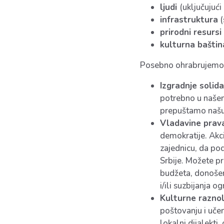
ljudi
(uključujući
infrastruktura
(
prirodni resursi
kulturna baština
Posebno ohrabrujemo in
Izgradnje solida
potrebno u našem
prepuštamo našu z
Vladavine prav
demokratije. Akc
zajednicu, da pod
Srbije. Možete pr
budžeta, donošenj
i/ili suzbijanja 
Kulturne raznol
poštovanju i učen
lokalni dijalekti