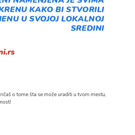
NI NAMENJENA JE SVIMA
OKRENU KAKO BI STVORILI
ENU U SVOJOJ LOKALNOJ
SREDINI
ni.rs
pričaš o tome šta se može uraditi u tvom mestu,
nost!