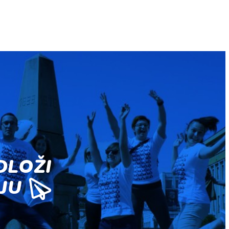
DLOŽI
IJU