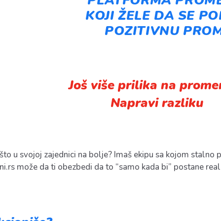
PLATFORMA PROME
KOJI ŽELE DA SE P
POZITIVNU PROM
Još više prilika na prome
Napravi razliku
o u svojoj zajednici na bolje? Imaš ekipu sa kojom stalno 
.rs može da ti obezbedi da to “samo kada bi” postane real