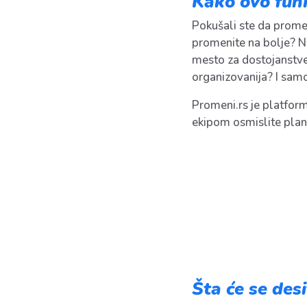
Kako ovo fun
Pokušali ste da promeni
promenite na bolje? Ne
mesto za dostojanstven 
organizovanija? I sam
Promeni.rs je platform
ekipom osmislite plan (
Šta će se desi