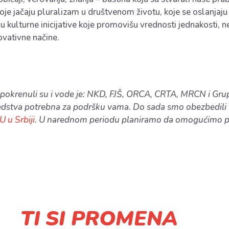
koje jačaju pluralizam u društvenom životu, koje se oslanjaju
u kulturne inicijative koje promovišu vrednosti jednakosti, nen
ovativne načine.
pokrenuli su i vode je: NKD, FJŠ, ORCA, CRTA, MRCN i Grup
redstva potrebna za podršku vama. Do sada smo obezbedili f
U u Srbiji
. U narednom periodu planiramo da omogućimo poj
TI SI PROMENA