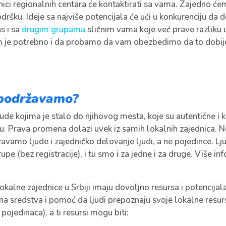
nici regionalnih centara će kontaktirati sa vama. Zajedno ćem
dršku. Ideje sa najviše potencijala će ući u konkurenciju da 
s i sa
drugim grupama
sličnim vama koje već prave razliku
m je potrebno i da probamo da vam obezbedimo da to dobij
 podržavamo?
ljude kojima je stalo do njihovog mesta, koje su autentične i
lu. Prava promena dolazi uvek iz samih lokalnih zajednica. N
avamo ljude i zajedničko delovanje ljudi, a ne pojedince. L
rupe (bez registracije), i tu smo i za jedne i za druge. Više
alne zajednice u Srbiji imaju dovoljno resursa i potencijal
redstva i pomoć da ljudi prepoznaju svoje lokalne resurse i
ojedinaca), a ti resursi mogu biti: