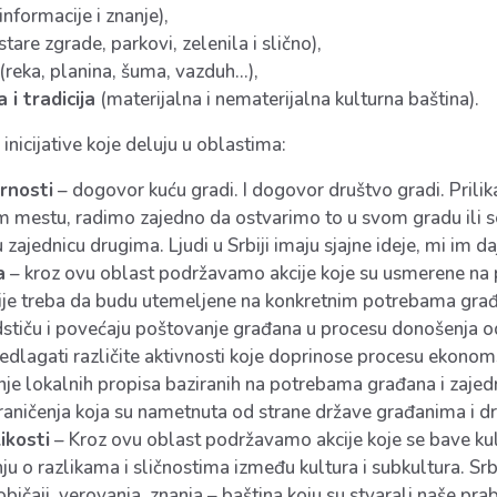
 informacije i znanje),
stare zgrade, parkovi, zelenila i slično),
(reka, planina, šuma, vazduh…),
 i tradicija
(materijalna i nematerijalna kulturna baština).
icijative koje deluju u oblastima:
rnosti
– dogovor kuću gradi. I dogovor društvo gradi. Pril
 mestu, radimo zajedno da ostvarimo to u svom gradu ili se
ajednicu drugima. Ljudi u Srbiji imaju sjajne ideje, mi im da
a
– kroz ovu oblast podržavamo akcije koje su usmerene na p
ije treba da budu utemeljene na konkretnim potrebama građ
stiču i povećaju poštovanje građana u procesu donošenja odlu
edlagati različite aktivnosti koje doprinose procesu ekonoms
e lokalnih propisa baziranih na potrebama građana i zajednic
ograničenja koja su nametnuta od strane države građanima i 
ikosti
– Kroz ovu oblast podržavamo akcije koje se bave kul
ju o razlikama i sličnostima između kultura i subkultura. Srbi
, običaji, verovanja, znanja – baština koju su stvarali naše pr