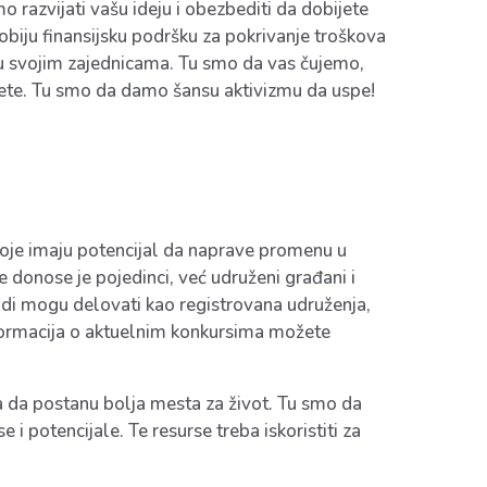
o razvijati vašu ideju i obezbediti da dobijete
dobiju finansijsku podršku za pokrivanje troškova
 u svojim zajednicama. Tu smo da vas čujemo,
ete. Tu smo da damo šansu aktivizmu da uspe!
 koje imaju potencijal da naprave promenu u
e donose je pojedinci, već udruženi građani i
judi mogu delovati kao registrovana udruženja,
 informacija o aktuelnim konkursima možete
a da postanu bolja mesta za život. Tu smo da
 potencijale. Te resurse treba iskoristiti za